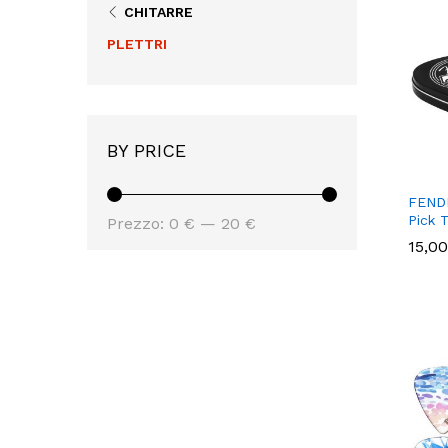
CHITARRE
PLETTRI
BY PRICE
FENDE
Prezzo
Prezzo
Pick T
Prezzo:
0 €
—
20 €
15,0
15,0
Min
Max