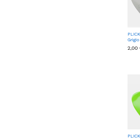
PLICK
Grigio
2,00
2,00
PLICK