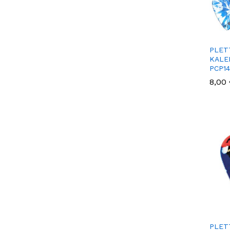
PLET
KALEI
PCP1
8,00
8,00
PLET