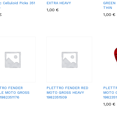
c Celluloid Picks 351
EXTRA HEAVY
GREEN
e
THIN
1,00
1,00
€
€
€
€
1,00
1,00
€
€
TRO FENDER
PLETTRO FENDER RED
PLETT
LE MOTO GROSS
MOTO GROSS HEAVY
MOTO 
1982351176
1982351509
1982351
1,00
1,00
€
€