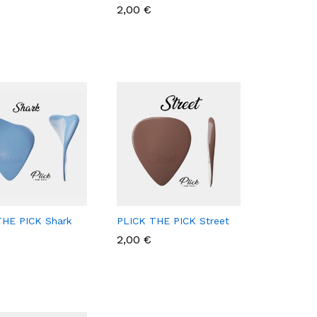
2,00
2,00
€
€
THE PICK Shark
PLICK THE PICK Street
2,00
2,00
€
€