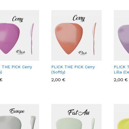
 THE PICK Cerry
PLICK THE PICK Cerry
PLICK T
n)
(Softly)
Lilla (C
€
€
2,00
2,00
€
€
2,00
2,00
€
€