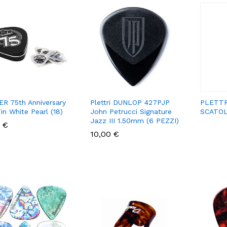
R 75th Anniversary
Plettri DUNLOP 427PJP
PLETTR
in White Pearl (18)
John Petrucci Signature
SCATO
Jazz III 1.50mm (6 PEZZI)
0
0
€
€
10,00
10,00
€
€