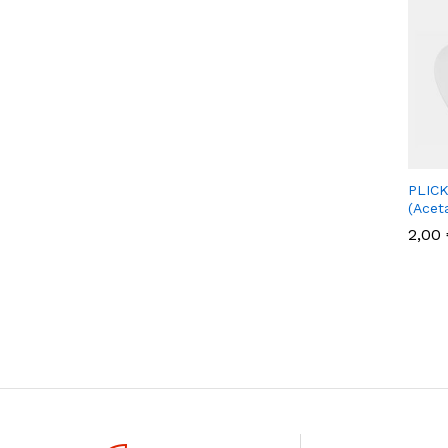
PLICK
(Aceta
2,00
2,00