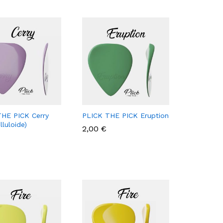
HE PICK Cerry
PLICK THE PICK Eruption
elluloide)
2,00
2,00
€
€