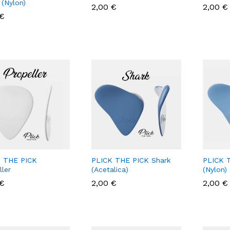
 (Nylon)
2,00
2,00
€
€
2,00
2,00
€
€
€
€
 THE PICK
PLICK THE PICK Shark
PLICK 
ller
(Acetalica)
(Nylon)
€
€
2,00
2,00
€
€
2,00
2,00
€
€