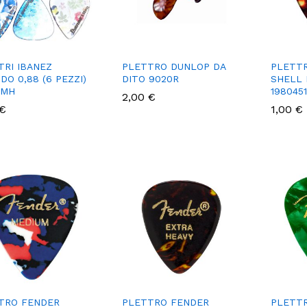
TRI IBANEZ
PLETTRO DUNLOP DA
PLETTR
DO 0,88 (6 PEZZI)
DITO 9020R
SHELL
4MH
198045
2,00
2,00
€
€
€
€
1,00
1,00
€
€
TRO FENDER
PLETTRO FENDER
PLETT