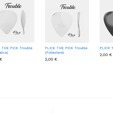
 THE PICK Trouble
PLICK THE PICK Trouble
PLICK 
lica)
(Poliestere)
2,00
2,00
€
€
€
€
2,00
2,00
€
€