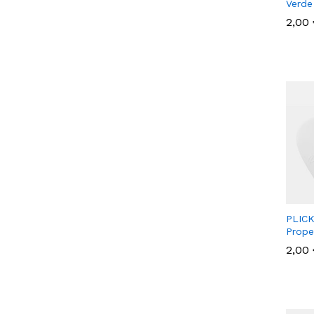
Verde
2,00
2,00
PLICK
Prope
2,00
2,00