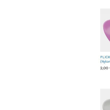
PLICK
(Nylo
2,00
2,00