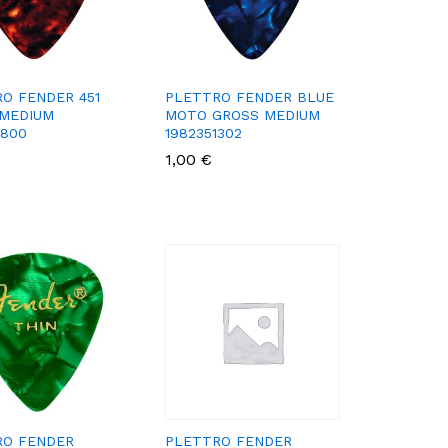
O FENDER 451
PLETTRO FENDER BLUE
 MEDIUM
MOTO GROSS MEDIUM
1800
1982351302
1,00
1,00
€
€
RO FENDER
PLETTRO FENDER