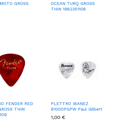
 MOTO GROSS
OCEAN TURQ GROSS
THIN 1982351108
RO FENDER RED
PLETTRO IBANEZ
GROSS THIN
B1000PGPW Paul Gilbert
109
1,00
1,00
€
€