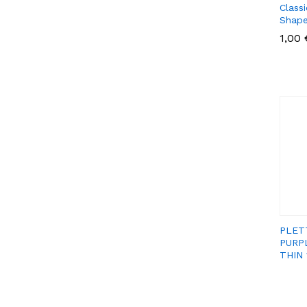
Classi
Shap
1,00
1,00
PLET
PURP
THIN 