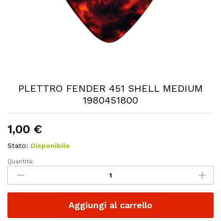
PLETTRO FENDER 451 SHELL MEDIUM
1980451800
1,00
€
Stato:
Disponibile
Quantità:
PLETTRO
FENDER
451
SHELL
Aggiungi al carrello
MEDIUM
1980451800