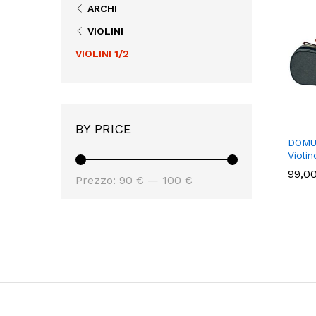
ARCHI
VIOLINI
VIOLINI 1/2
BY PRICE
DOMUS
Violin
99,0
99,0
Prezzo
Prezzo
Prezzo:
90 €
—
100 €
Min
Max