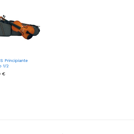
 Principiante
o 1/2
0
0
€
€