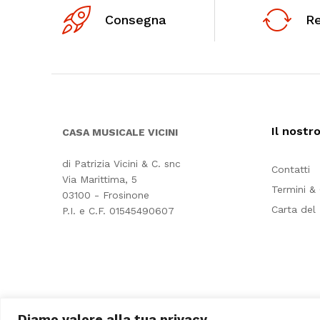
Consegna
R
Il nostr
CASA MUSICALE VICINI
di Patrizia Vicini & C. snc
Contatti
Via Marittima, 5
Termini &
03100 - Frosinone
Carta del
P.I. e C.F. 01545490607
Diamo valore alla tua privacy