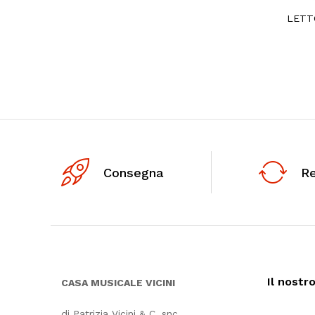
LETT
Consegna
R
Il nostr
CASA MUSICALE VICINI
di Patrizia Vicini & C. snc