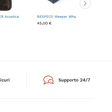
R Acustica
BESPECO Weeper Wha
BORSA D
BM400JB
45,00
€
icuri
Supporto 24/7