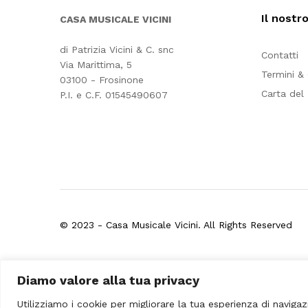
Il nostr
CASA MUSICALE VICINI
di Patrizia Vicini & C. snc
Contatti
Via Marittima, 5
Termini &
03100 - Frosinone
Carta del
P.I. e C.F. 01545490607
© 2023 - Casa Musicale Vicini. All Rights Reserved
Seleziona almeno 2 prodotti
Diamo valore alla tua privacy
da confrontare
Utilizziamo i cookie per migliorare la tua esperienza di navigaz