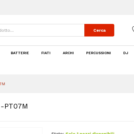
Cerca
BATTERIE
FIATI
ARCHI
PERCUSSIONI
DJ
7M
H-PT07M
Stato:
Solo 1 pezzi disponibili