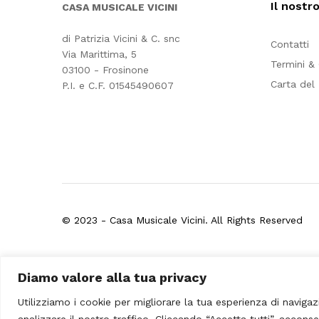
Il nostr
CASA MUSICALE VICINI
di Patrizia Vicini & C. snc
Contatti
Via Marittima, 5
Termini &
03100 - Frosinone
Carta del
P.I. e C.F. 01545490607
© 2023 - Casa Musicale Vicini. All Rights Reserved
Seleziona almeno 2 prodotti
Diamo valore alla tua privacy
da confrontare
Utilizziamo i cookie per migliorare la tua esperienza di navigaz
analizzare il nostro traffico. Cliccando “Accetta tutti”, acconse