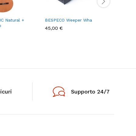
C Natural +
BESPECO Weeper Wha
Avvolgic
o
PegWinde
45,00
€
4,00
€
icuri
Supporto 24/7