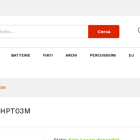
JVHPT03M
Cerca
BATTERIE
FIATI
ARCHI
PERCUSSIONI
DJ
03M
VHPT03M
Stato:
Solo 1 pezzi disponibili