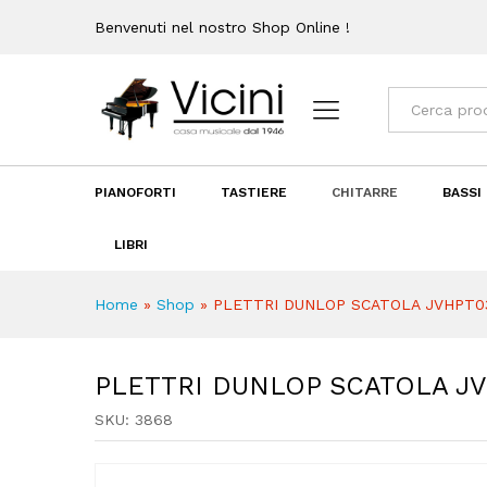
PLETTRI DUNLOP SCATOLA 
Benvenuti nel nostro Shop Online !
Recensioni (0)
Categorie
PIANOFORTI
TASTIERE
CHITARRE
BASSI
LIBRI
Home
»
Shop
»
PLETTRI DUNLOP SCATOLA JVHPT
PLETTRI DUNLOP SCATOLA J
SKU:
3868