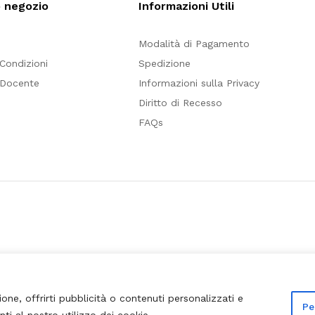
o negozio
Informazioni Utili
Modalità di Pagamento
 Condizioni
Spedizione
 Docente
Informazioni sulla Privacy
Diritto di Recesso
FAQs
ione, offrirti pubblicità o contenuti personalizzati e
Pe
nti al nostro utilizzo dei cookie.