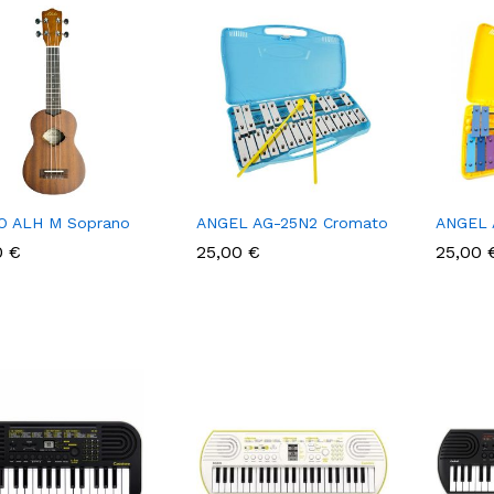
O ALH M Soprano
ANGEL AG-25N2 Cromato
ANGEL 
0
0
€
€
25,00
25,00
€
€
25,00
25,00