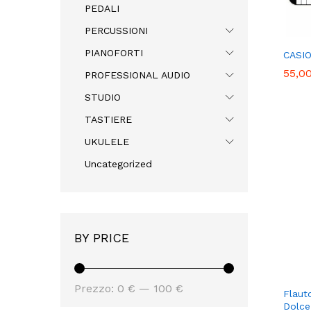
PEDALI
PERCUSSIONI
PIANOFORTI
CASIO
55,0
55,0
PROFESSIONAL AUDIO
STUDIO
TASTIERE
UKULELE
Uncategorized
BY PRICE
Prezzo
Prezzo
Prezzo:
0 €
—
100 €
Flaut
Min
Max
Dolce