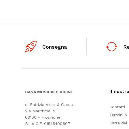
Consegna
R
Il nostr
CASA MUSICALE VICINI
di Patrizia Vicini & C. snc
Contatti
Via Marittima, 5
Termini &
03100 - Frosinone
Carta del
P.I. e C.F. 01545490607