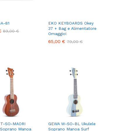
SA-81
EKO KEYBOARDS Okey
37 + Bag e Alimentatore
€
€
89,00
89,00
€
€
Omaggio!
65,00
65,00
€
€
79,00
79,00
€
€
T-SO-MAORI
GEWA W-SO-BL Ukulele
e Soprano Manoa
Soprano Manoa Surf