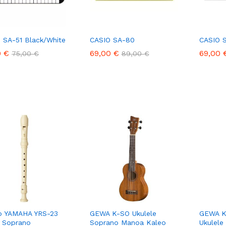
 SA-51 Black/White
CASIO SA-80
CASIO 
0
0
€
€
69,00
69,00
€
€
69,00
69,00
75,00
75,00
€
€
89,00
89,00
€
€
o YAMAHA YRS-23
GEWA K-SO Ukulele
GEWA K
 Soprano
Soprano Manoa Kaleo
Ukulel