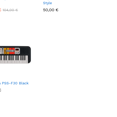
Style
€
€
50,00
50,00
€
€
104,00
104,00
€
€
 PSS-F30 Black
€
€