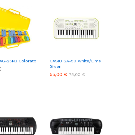
AG-25N3 Colorato
CASIO SA-50 White/Lime
Green
€
€
55,00
55,00
€
€
75,00
75,00
€
€