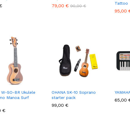
Tattoo
€
€
79,00
79,00
€
€
90,00
90,00
€
€
95,00
95,00
 W-SO-BR Ukulele
OHANA SK-10 Soprano
YAMAHA
no Manoa Surf
starter pack
65,00
65,00
99,00
99,00
€
€
0
0
€
€