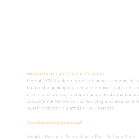
MONITOR ATTIVO 2 VIE 8″/1″ 120W
Sin dal 1970 il celebre woofer bianco e il suono dei
studio che aggiungono frequenze basse o alte che ad u
riferimento preciso, offrendo una piattaforma sonora
acquisite nel tempo con la tecnologia sonora più inno
questi monitor i più affidabili sul mercato.
Caratteristiche principali
Monitor Nearfield Biamplificato Bass Reflex a 2 Vie