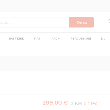
Cerca
BATTERIE
FIATI
ARCHI
PERCUSSIONI
DJ
299,00
€
Risparmi
20,00
€
319,00
€
(-6%)