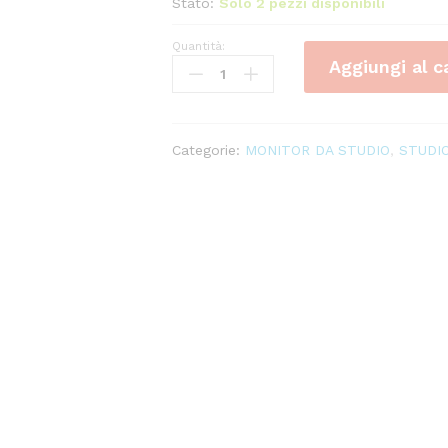
Stato:
Solo 2 pezzi disponibili
Quantità:
YAMAHA
Aggiungi al c
HS8
quantity
Categorie:
MONITOR DA STUDIO
,
STUDI