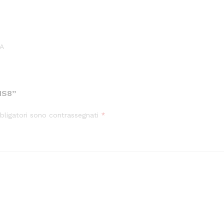
LA
HS8”
bligatori sono contrassegnati
*