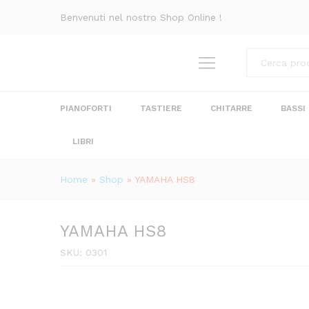
YAMAHA HS8
Benvenuti nel nostro Shop Online !
Descrizione
Recensioni (0)
Categorie
PIANOFORTI
TASTIERE
CHITARRE
BASSI
LIBRI
Home
»
Shop
»
YAMAHA HS8
YAMAHA HS8
SKU:
0301