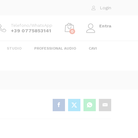
299,00
€
Aggiungi al carrello
Login
319,00
€
Telefono/WhatsApp
Entra
+39 0775853141
0
STUDIO
PROFESSIONAL AUDIO
CAVI