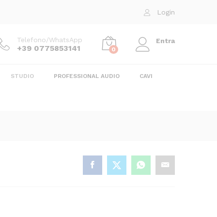
179,00
€
Aggiungi al carrello
Login
219,00
€
Telefono/WhatsApp
Entra
+39 0775853141
0
STUDIO
PROFESSIONAL AUDIO
CAVI