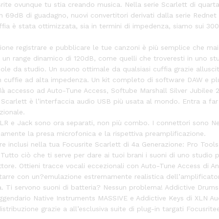
rite ovunque tu stia creando musica. Nella serie Scarlett di quarta
en 69dB di guadagno, nuovi convertitori derivati dalla serie Redne
cuffia è stata ottimizzata, sia in termini di impedenza, siamo sui 
ione registrare e pubblicare le tue canzoni è più semplice che mai
 un range dinamico di 120dB, come quelli che troveresti in uno studi
ole da studio. Un suono ottimale da qualsiasi cuffia grazie alluscit
 cuffie ad alta impedenza. Un kit completo di software DAW e plug
dà accesso ad Auto-Tune Access, Softube Marshall Silver Jubilee 255
Scarlett è l’interfaccia audio USB più usata al mondo. Entra a far pa
zionale.
XLR e Jack sono ora separati, non più combo. I connettori sono Neutr
camente la presa microfonica e la rispettiva preamplificazione.
 inclusi nella tua Focusrite Scarlett di 4a Generazione: Pro Tools 
Tutto ciò che ti serve per dare ai tuoi brani i suoni di uno studi
ettore. Ottieni tracce vocali eccezionali con Auto-Tune Access di A
hitarre con un?emulazione estremamente realistica dell’amplificator
. Ti servono suoni di batteria? Nessun problema! Addictive Drums 
il leggendario Native Instruments MASSIVE e Addictive Keys di XLN 
istribuzione grazie a all’esclusiva suite di plug-in targati Focus