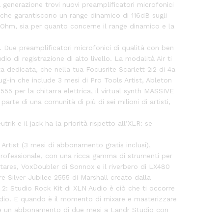
 generazione trovi nuovi preamplificatori microfonici
t che garantiscono un range dinamico di 116dB sugli
300Ohm, sia per quanto concerne il range dinamico e la
. Due preamplificatori microfonici di qualità con ben
o di registrazione di alto livello. La modalità Air ti
a dedicata, che nella tua Focusrite Scarlett 2i2 di 4a
-in che include 3 mesi di Pro Tools Artist, Ableton
5 per la chitarra elettrica, il virtual synth MASSIVE
rte di una comunità di più di sei milioni di artisti,
ik e il jack ha la priorità rispetto all’XLR: se
Artist (3 mesi di abbonamento gratis inclusi),
o professionale, con una ricca gamma di strumenti per
ntares, VoxDoubler di Sonnox e il riverbero di LX480
e Silver Jubilee 2555 di Marshall creato dalla
2: Studio Rock Kit di XLN Audio è ciò che ti occorre
Audio. E quando è il momento di mixare e masterizzare
ritee un abbonamento di due mesi a Landr Studio con