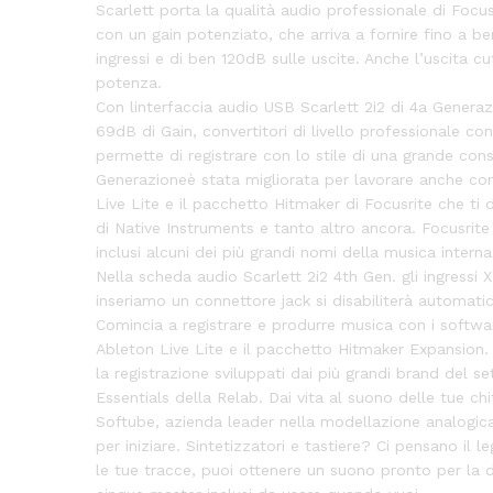
Scarlett porta la qualità audio professionale di Focus
con un gain potenziato, che arriva a fornire fino a b
ingressi e di ben 120dB sulle uscite. Anche l’uscita 
potenza.
Con linterfaccia audio USB Scarlett 2i2 di 4a Generaz
69dB di Gain, convertitori di livello professionale con
permette di registrare con lo stile di una grande cons
Generazioneè stata migliorata per lavorare anche con
Live Lite e il pacchetto Hitmaker di Focusrite che ti 
di Native Instruments e tanto altro ancora. Focusrite 
inclusi alcuni dei più grandi nomi della musica interna
Nella scheda audio Scarlett 2i2 4th Gen. gli ingressi 
inseriamo un connettore jack si disabiliterà automati
Comincia a registrare e produrre musica con i software
Ableton Live Lite e il pacchetto Hitmaker Expansion. 
la registrazione sviluppati dai più grandi brand del s
Essentials della Relab. Dai vita al suono delle tue c
Softube, azienda leader nella modellazione analogica
per iniziare. Sintetizzatori e tastiere? Ci pensano 
le tue tracce, puoi ottenere un suono pronto per la d