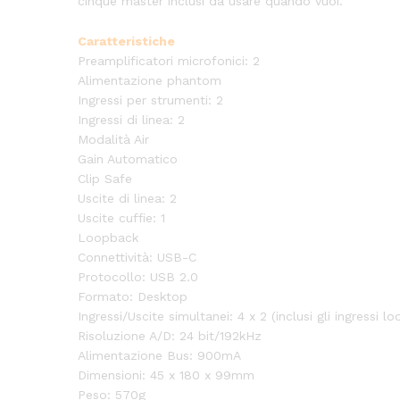
cinque master inclusi da usare quando vuoi.
Caratteristiche
Preamplificatori microfonici: 2
Alimentazione phantom
Ingressi per strumenti: 2
Ingressi di linea: 2
Modalità Air
Gain Automatico
Clip Safe
Uscite di linea: 2
Uscite cuffie: 1
Loopback
Connettività: USB-C
Protocollo: USB 2.0
Formato: Desktop
Ingressi/Uscite simultanei: 4 x 2 (inclusi gli ingressi l
Risoluzione A/D: 24 bit/192kHz
Alimentazione Bus: 900mA
Dimensioni: 45 x 180 x 99mm
Peso: 570g