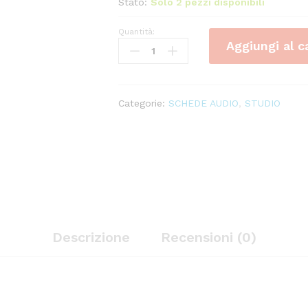
Stato:
Solo 2 pezzi disponibili
Quantità:
FOCUSRITE
Aggiungi al c
Scarlett
2i2
(4th
Gen)
Categorie:
SCHEDE AUDIO
,
STUDIO
quantity
Descrizione
Recensioni (0)