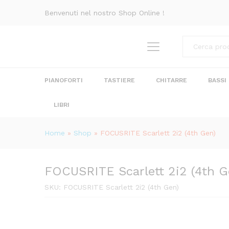
FOCUSRITE Scarlett 2i2 (4th 
Benvenuti nel nostro Shop Online !
Descrizione
Recensioni (0)
Categorie
PIANOFORTI
TASTIERE
CHITARRE
BASSI
LIBRI
Home
»
Shop
»
FOCUSRITE Scarlett 2i2 (4th Gen)
FOCUSRITE Scarlett 2i2 (4th G
SKU:
FOCUSRITE Scarlett 2i2 (4th Gen)