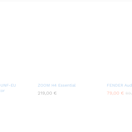
-UNF-EU
ZOOM H4 Essential
FENDER Aud
tor
219,00
€
79,00
€
89