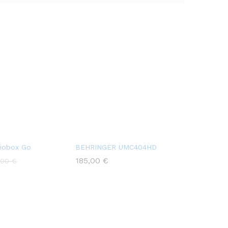
iobox Go
BEHRINGER UMC404HD
185,00
€
,00
€