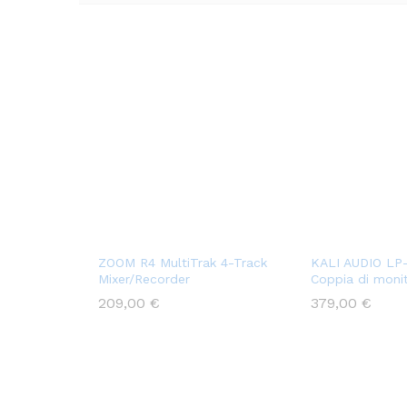
ZOOM R4 MultiTrak 4-Track
KALI AUDIO LP
Mixer/Recorder
Coppia di moni
209,00
€
379,00
€