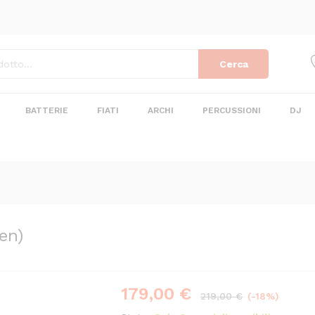
Gen)
Cerca
BATTERIE
FIATI
ARCHI
PERCUSSIONI
DJ
en)
179,00
€
Risparmi
40,00
€
219,00
€
(-18%)