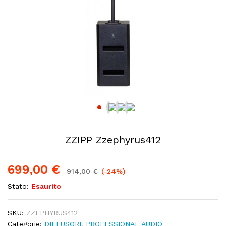
ZZIPP Zzephyrus412
699,00
€
914,00
€
(-24%)
Stato:
Esaurito
SKU:
ZZEPHYRUS412
Categorie:
DIFFUSORI
,
PROFESSIONAL AUDIO