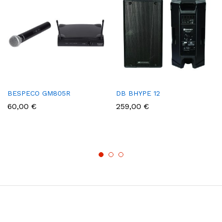
BESPECO GM805R
DB BHYPE 12
60,00
€
259,00
€