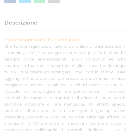
Descrizione
PROCESSORE DI EFFETTI PER VOCE
Che tu stia registrando, lavorando online o trasmettendo in
streaming, il V3 è equipaggiato con tutti gli effetti di cui hai
bisogno come armonizzazioni, pitch correction ed altro
ancora. La tua voce suonerà al meglio, in casa o dovunque
tu sia. Puoi creare ed arrangiare i tuoi cori in tempo reale,
aggiungere fino a due voci per creare la tua armonia in chiave
maggiore o minore. Scegli tra 16 effetti come l’Unison o il
Vocoder per stravolgere la tua performance. I parametri
editabili direttamente permettono di rifinire il sound con la
semplice rotazione di una manopola. Gli effetti speciali
permetto di alterare la tua voce per il gaming online,
streaming, podcast, e video su YouTube. Oltre agli effetti più
inconsueti, il V3 permette di miscelare riverbero, delay e
compressione utilizzando i controlli dedicati. Il V3 è