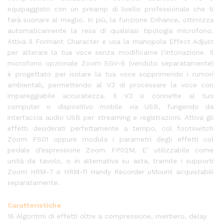
equipaggiato con un preamp di livello professionale che ti
farà suonare al meglio. In più, la funzione Enhance, ottimizza
automaticamente la resa di qualsiasi tipologia microfono.
Attiva il Formant Character e usa la manopola Effect Adjust
per alterare la tua voce senza modificarne l’intonazione. Il
microfono opzionale Zoom SGV-6 (venduto separatamente)
è progettato per isolare la tua voce sopprimendo i rumori
ambientali, permettendo al V3 di processare la voce con
impareggiabile accuratezza. Il V3 si connette al tuo
computer o dispositivo mobile via USB, fungendo da
interfaccia audio USB per streaming e registrazioni. Attiva gli
effetti desiderati perfettamente a tempo, col footswitch
Zoom FS01 oppure modula i parametri degli effetti col
pedale d’espressione Zoom FP02M. E’ utilizzabile come
unità da tavolo, o in alternativa su asta, tramite i supporti
Zoom HRM-7 o HRM-11 Handy Recorder uMount acquistabili
separatamente.
Caratteristiche
16 Algoritmi di effetti oltre a compressione, riverbero, delay