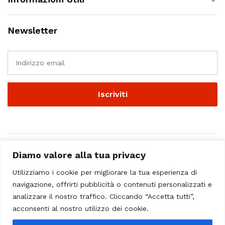
Newsletter
Diamo valore alla tua privacy
Utilizziamo i cookie per migliorare la tua esperienza di
navigazione, offrirti pubblicità o contenuti personalizzati e
analizzare il nostro traffico. Cliccando “Accetta tutti”,
© 2023 - Casa Musicale Vicini. All Rights Reserved
acconsenti al nostro utilizzo dei cookie.
Seleziona almeno 2 prodotti