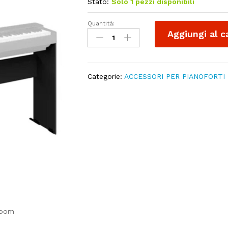
Stato:
Solo 1 pezzi disponibili
Quantità:
YAMAHA
Aggiungi al c
L200
Stand
Black
per
Categorie:
ACCESSORI PER PIANOFORTI 
P-
225
quantity
zoom