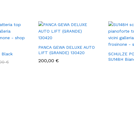
PANCA GEWA DELUXE AUTO
LIFT (GRANDE) 130420
 Black
SCHULZE P
SU148H Bian
200,00
€
,00
€