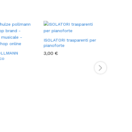
ISOLATORI trasparenti per
pianoforte
3,00
€
OLLMANN
co
PANCA P
LUCIDO 
PB90SB
100,00