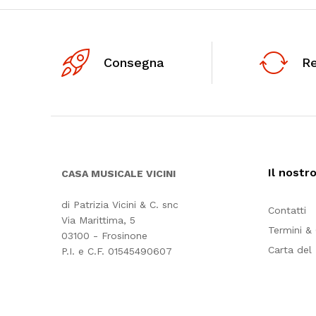
Consegna
R
Il nostr
CASA MUSICALE VICINI
di Patrizia Vicini & C. snc
Contatti
Via Marittima, 5
Termini &
03100 - Frosinone
Carta del
P.I. e C.F. 01545490607