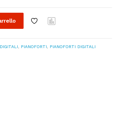
arrello
Conf
ront
a
DIGITALI
,
PIANOFORTI
,
PIANOFORTI DIGITALI