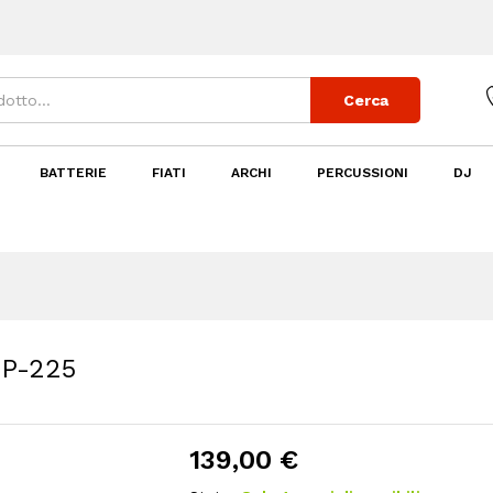
r P-225
Cerca
BATTERIE
FIATI
ARCHI
PERCUSSIONI
DJ
 P-225
139,00
€