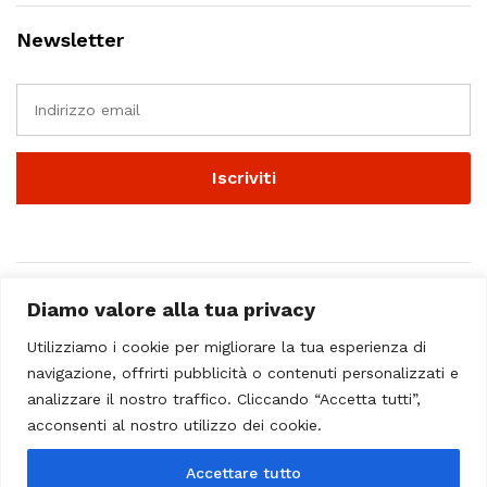
Newsletter
Diamo valore alla tua privacy
Utilizziamo i cookie per migliorare la tua esperienza di
navigazione, offrirti pubblicità o contenuti personalizzati e
analizzare il nostro traffico. Cliccando “Accetta tutti”,
© 2023 - Casa Musicale Vicini. All Rights Reserved
acconsenti al nostro utilizzo dei cookie.
Seleziona almeno 2 prodotti
Accettare tutto
da confrontare