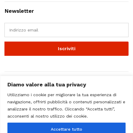
Newsletter
Diamo valore alla tua privacy
Utilizziamo i cookie per migliorare la tua esperienza di
navigazione, offrirti pubblicità o contenuti personalizzati e
analizzare il nostro traffico. Cliccando “Accetta tutti”,
© 2023 - Casa Musicale Vicini. All Rights Reserved
acconsenti al nostro utilizzo dei cookie.
Seleziona almeno 2 prodotti
Accettare tutto
da confrontare