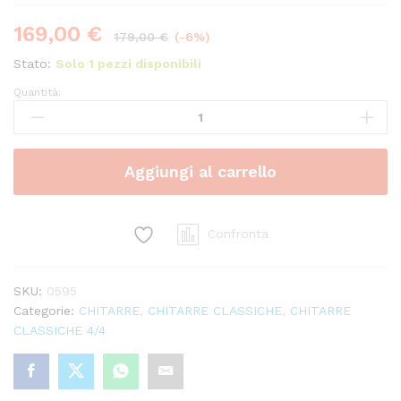
169,00
€
179,00
€
(-6%)
Stato:
Solo 1 pezzi disponibili
Quantità:
YAMAHA
CX40II
(elettrificata)
quantity
Aggiungi al carrello
Confronta
SKU:
0595
Categorie:
CHITARRE
,
CHITARRE CLASSICHE
,
CHITARRE
CLASSICHE 4/4