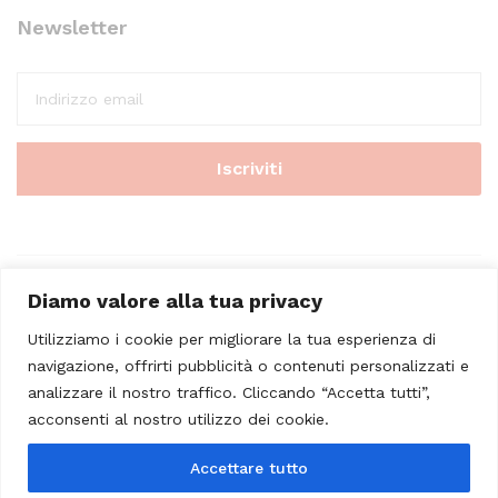
Newsletter
Diamo valore alla tua privacy
Utilizziamo i cookie per migliorare la tua esperienza di
navigazione, offrirti pubblicità o contenuti personalizzati e
analizzare il nostro traffico. Cliccando “Accetta tutti”,
© 2023 - Casa Musicale Vicini. All Rights Reserved
acconsenti al nostro utilizzo dei cookie.
Seleziona almeno 2 prodotti
Accettare tutto
da confrontare