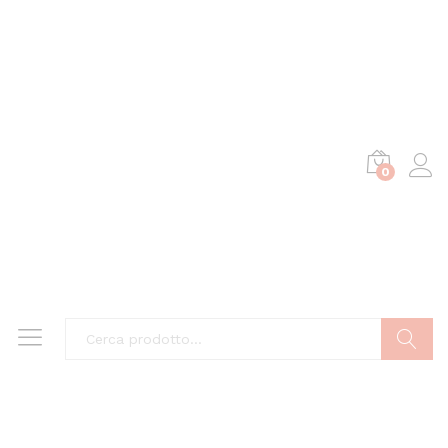
0
Cerca
Risparmi
10,00
€