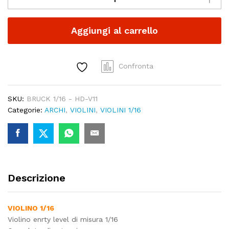
1/16
-
Aggiungi al carrello
HD-
V11
quantity
Confronta
SKU:
BRUCK 1/16 - HD-V11
Categorie:
ARCHI
,
VIOLINI
,
VIOLINI 1/16
Descrizione
VIOLINO 1/16
Violino enrty level di misura 1/16