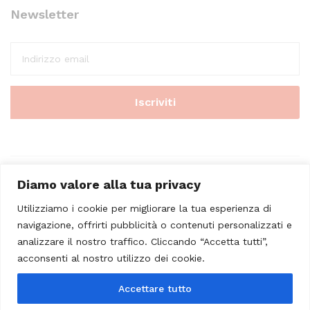
Newsletter
Diamo valore alla tua privacy
Utilizziamo i cookie per migliorare la tua esperienza di
navigazione, offrirti pubblicità o contenuti personalizzati e
analizzare il nostro traffico. Cliccando “Accetta tutti”,
© 2023 - Casa Musicale Vicini. All Rights Reserved
acconsenti al nostro utilizzo dei cookie.
Seleziona almeno 2 prodotti
Accettare tutto
da confrontare