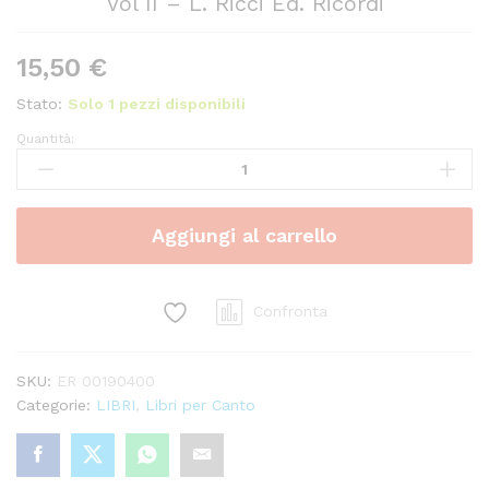
Vol II – L. Ricci Ed. Ricordi
15,50
€
Stato:
Solo 1 pezzi disponibili
Quantità:
Variazioni
-
Cadenze
Tradizioni
Aggiungi al carrello
per
Canto
Vol
II
Confronta
-
L.
SKU:
ER 00190400
Ricci
Categorie:
LIBRI
,
Libri per Canto
Ed.
Ricordi
quantity