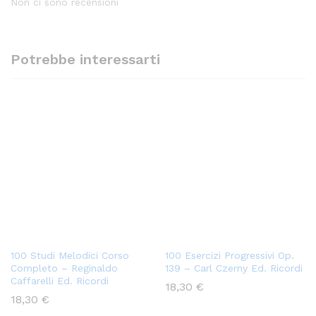
Non ci sono recensioni
Potrebbe interessarti
100 Studi Melodici Corso
100 Esercizi Progressivi Op.
Completo – Reginaldo
139 – Carl Czerny Ed. Ricordi
Caffarelli Ed. Ricordi
18,30
€
18,30
€