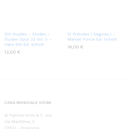
100 Studies – Etüden –
12 Preludes ( Segovia ) –
Études Opus 32 Vol. 5 –
Manuel Ponce Ed. Schott
Hans Sitt Ed. Schott
16,00
€
12,00
€
CASA MUSICALE VICINI
di Patrizia Vicini & C. snc
Via Marittima, 5
03100 - Frosinone