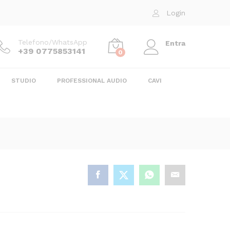
5,40
€
Aggiungi al carrello
Login
Telefono/WhatsApp
Entra
+39 0775853141
0
STUDIO
PROFESSIONAL AUDIO
CAVI