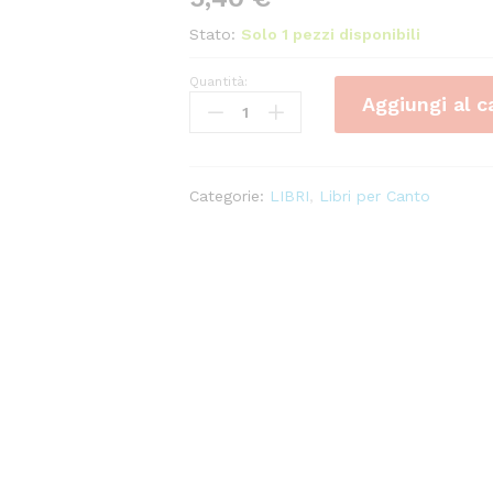
Stato:
Solo 1 pezzi disponibili
Quantità:
Un
Aggiungi al c
Ballo
In
Maschera:
Saper
Categorie:
LIBRI
,
Libri per Canto
Vorreste
Di
Che
Si
Per
Soprano
E
Pianoforte
-
Giuseppe
Verdi
Ed.