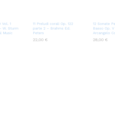
 Vol. 1
11 Preludi corali Op. 122
12 Sonate Pe
– W. Sturm
parte 2 – Brahms Ed.
Basso Op. V
al Music
Peters
Arcangelo Co
22,00
€
28,00
€