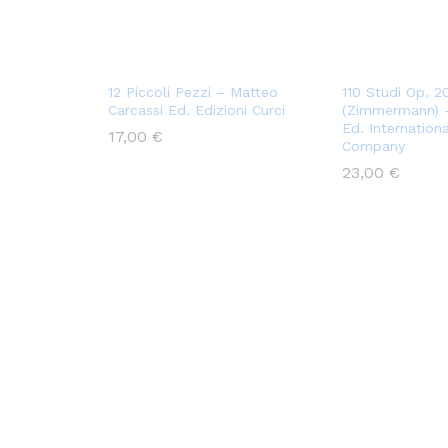
12 Piccoli Pezzi – Matteo
110 Studi Op. 20
Carcassi Ed. Edizioni Curci
(Zimmermann) 
Ed. Internation
17,00
€
Company
23,00
€