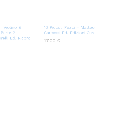
r Violino E
10 Piccoli Pezzi – Matteo
 Parte 2 –
Carcassi Ed. Edizioni Curci
relli Ed. Ricordi
17,00
€