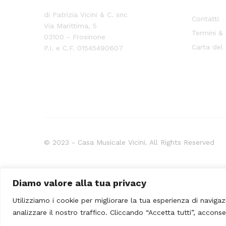
di Patrizia Vicini & C. snc
Contatti
Via Marittima, 5
Termini &
03100 - Frosinone
Carta del
P.I. e C.F. 01545490607
© 2023 - Casa Musicale Vicini. All Rights Reserved
Seleziona almeno 2 prodotti
Diamo valore alla tua privacy
da confrontare
Utilizziamo i cookie per migliorare la tua esperienza di navigaz
analizzare il nostro traffico. Cliccando “Accetta tutti”, acconse
Visualizza tabella comparativa