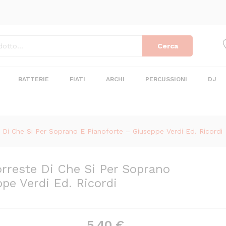
Vorreste Di Che Si Per Soprano E Pianoforte -
Cerca
BATTERIE
FIATI
ARCHI
PERCUSSIONI
DJ
 Di Che Si Per Soprano E Pianoforte – Giuseppe Verdi Ed. Ricordi
orreste Di Che Si Per Soprano
pe Verdi Ed. Ricordi
5,40
€