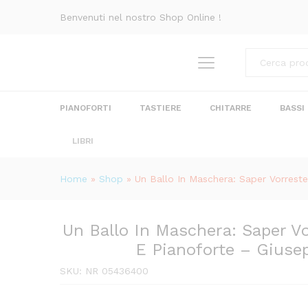
Un Ballo In Maschera: Saper 
Benvenuti nel nostro Shop Online !
Giuseppe Verdi Ed. Ricordi
Recensioni (0)
Categorie
PIANOFORTI
TASTIERE
CHITARRE
BASSI
LIBRI
Home
»
Shop
»
Un Ballo In Maschera: Saper Vorreste
Un Ballo In Maschera: Saper V
E Pianoforte – Giusep
SKU:
NR 05436400