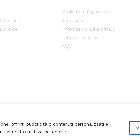
Modalità di Pagamento
 Condizioni
Spedizione
 Docente
Informazioni sulla Privacy
Diritto di Recesso
FAQs
ione, offrirti pubblicità o contenuti personalizzati e
Pe
nti al nostro utilizzo dei cookie.