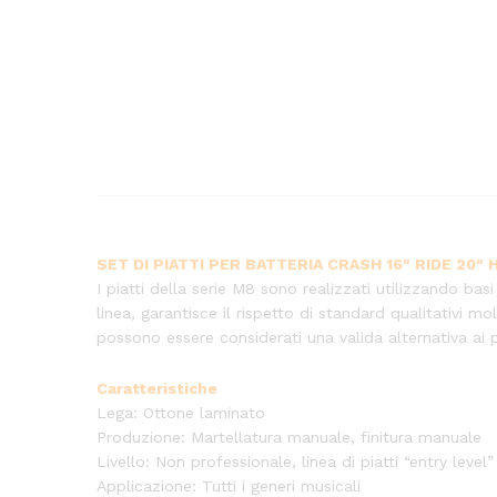
SET DI PIATTI PER BATTERIA CRASH 16″ RIDE 20″
I piatti della serie M8 sono realizzati utilizzando ba
linea, garantisce il rispetto di standard qualitativi m
possono essere considerati una valida alternativa ai p
Caratteristiche
Lega: Ottone laminato
Produzione: Martellatura manuale, finitura manuale
Livello: Non professionale, linea di piatti “entry level”
Applicazione: Tutti i generi musicali