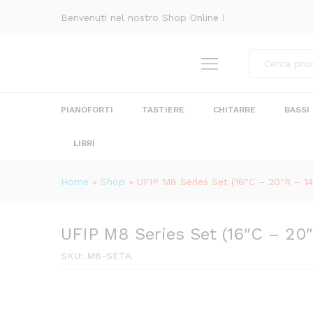
UFIP M8 Series Set (16"C - 2
Benvenuti nel nostro Shop Online !
Descrizione
Recensioni (0)
Categorie
PIANOFORTI
TASTIERE
CHITARRE
BASSI
LIBRI
Home
»
Shop
»
UFIP M8 Series Set (16″C – 20″R – 1
UFIP M8 Series Set (16″C – 20
SKU:
M8-SETA