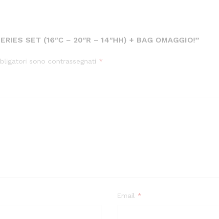
ERIES SET (16″C – 20″R – 14″HH) + BAG OMAGGIO!”
bligatori sono contrassegnati
*
Email
*