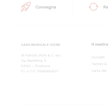
Consegna
R
Il nostr
CASA MUSICALE VICINI
di Patrizia Vicini & C. snc
Contatti
Via Marittima, 5
Termini &
03100 - Frosinone
Carta del
P.I. e C.F. 01545490607