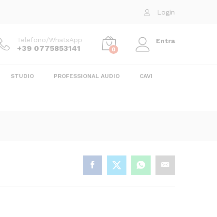
280,00
€
Aggiungi al carrello
Login
Telefono/WhatsApp
Entra
+39 0775853141
0
STUDIO
PROFESSIONAL AUDIO
CAVI