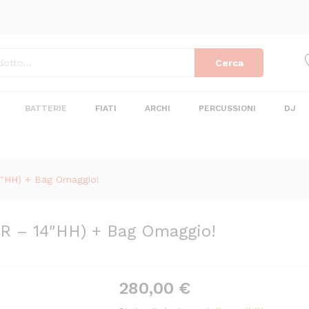
0"R - 14"HH) + Bag Omaggio!
Cerca
BATTERIE
FIATI
ARCHI
PERCUSSIONI
DJ
4″HH) + Bag Omaggio!
″R – 14″HH) + Bag Omaggio!
280,00
€