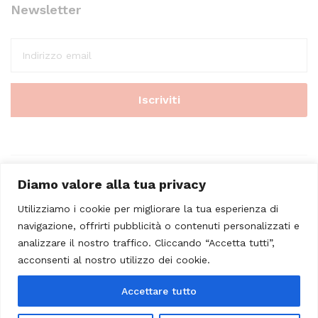
Newsletter
Diamo valore alla tua privacy
Utilizziamo i cookie per migliorare la tua esperienza di
navigazione, offrirti pubblicità o contenuti personalizzati e
analizzare il nostro traffico. Cliccando “Accetta tutti”,
© 2023 - Casa Musicale Vicini. All Rights Reserved
acconsenti al nostro utilizzo dei cookie.
Seleziona almeno 2 prodotti
Accettare tutto
da confrontare