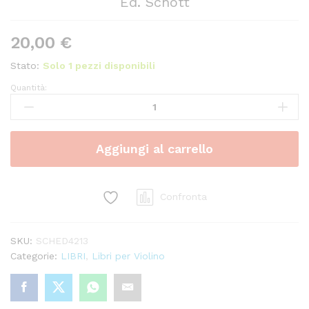
Ed. Schott
20,00
€
Stato:
Solo 1 pezzi disponibili
Quantità:
Twelve
Sonatas
Op.2
-
Aggiungi al carrello
Volume
2
-
Vivaldi
Confronta
Ed.
Schott
SKU:
SCHED4213
quantity
Categorie:
LIBRI
,
Libri per Violino