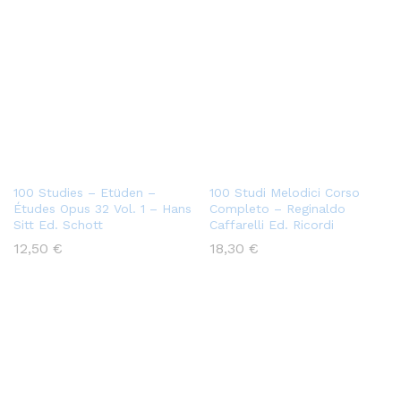
100 Studies – Etüden –
100 Studi Melodici Corso
Études Opus 32 Vol. 1 – Hans
Completo – Reginaldo
Sitt Ed. Schott
Caffarelli Ed. Ricordi
12,50
€
18,30
€