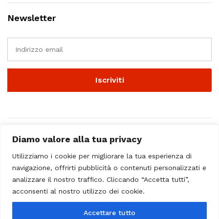
Newsletter
Diamo valore alla tua privacy
Utilizziamo i cookie per migliorare la tua esperienza di
navigazione, offrirti pubblicità o contenuti personalizzati e
analizzare il nostro traffico. Cliccando “Accetta tutti”,
© 2023 - Casa Musicale Vicini. All Rights Reserved
acconsenti al nostro utilizzo dei cookie.
Seleziona almeno 2 prodotti
Accettare tutto
da confrontare