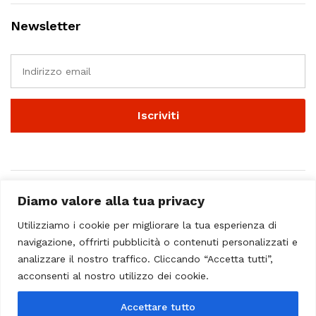
Newsletter
Diamo valore alla tua privacy
Utilizziamo i cookie per migliorare la tua esperienza di
navigazione, offrirti pubblicità o contenuti personalizzati e
analizzare il nostro traffico. Cliccando “Accetta tutti”,
© 2023 - Casa Musicale Vicini. All Rights Reserved
acconsenti al nostro utilizzo dei cookie.
Seleziona almeno 2 prodotti
Accettare tutto
da confrontare