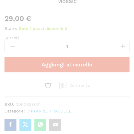
Mosaic
29,00
€
Stato:
Solo 1 pezzi disponibili
Quantità:
Tracolla
FENDER
2°
Festival
Aggiungi al carrello
Strap
Tan
Mosaic
quantity
Confronta
SKU:
0990638021
Categorie:
CHITARRE
,
TRACOLLE