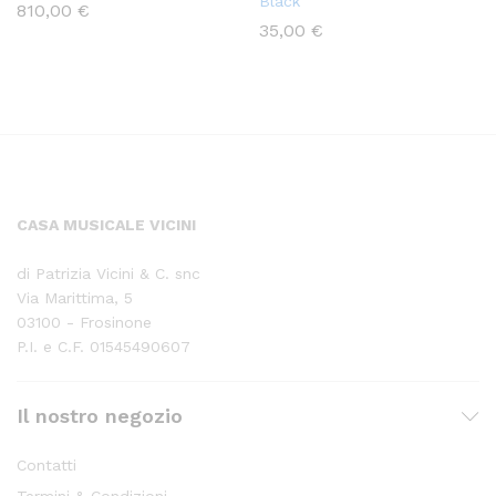
Black
810,00
€
35,00
€
CASA MUSICALE VICINI
di Patrizia Vicini & C. snc
Via Marittima, 5
03100 - Frosinone
P.I. e C.F. 01545490607
Il nostro negozio
Contatti