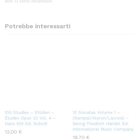
Non ci sono recensioni
Potrebbe interessarti
100 Studies – Etüden –
10 Sonatas Volume 1 –
Études Opus 32 Vol. 4 –
(Rampal/Veyron/Lacroix) –
Hans Sitt Ed. Schott
Georg Friedrich Händel Ed.
International Music Company
12,00
€
18,70
€