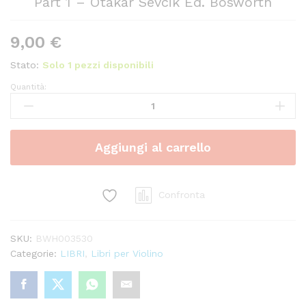
Part 1 – Otakar Sevcik Ed. Bosworth
9,00
€
Stato:
Solo 1 pezzi disponibili
Quantità:
The
Original
Sevcik
Violin
Aggiungi al carrello
Studies
Op.
7
Part
Confronta
1
-
SKU:
BWH003530
Otakar
Categorie:
LIBRI
,
Libri per Violino
Sevcik
Ed.
Bosworth
quantity