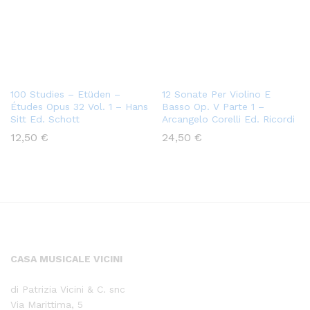
100 Studies – Etüden –
12 Sonate Per Violino E
Études Opus 32 Vol. 1 – Hans
Basso Op. V Parte 1 –
Sitt Ed. Schott
Arcangelo Corelli Ed. Ricordi
12,50
€
24,50
€
CASA MUSICALE VICINI
di Patrizia Vicini & C. snc
Via Marittima, 5