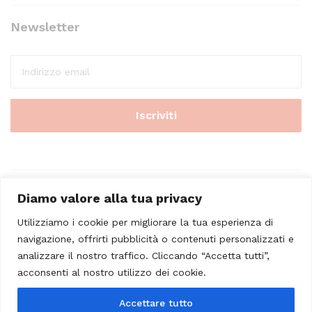
Newsletter
Diamo valore alla tua privacy
Utilizziamo i cookie per migliorare la tua esperienza di
navigazione, offrirti pubblicità o contenuti personalizzati e
analizzare il nostro traffico. Cliccando “Accetta tutti”,
© 2023 - Casa Musicale Vicini. All Rights Reserved
acconsenti al nostro utilizzo dei cookie.
Seleziona almeno 2 prodotti
Accettare tutto
da confrontare