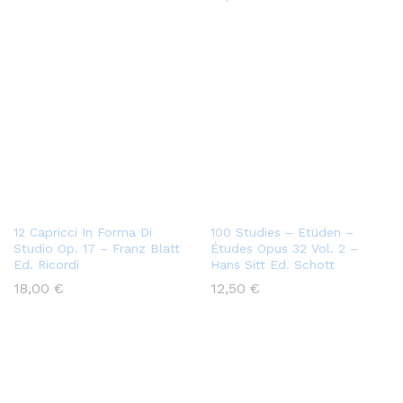
12 Capricci In Forma Di
100 Studies – Etüden –
Studio Op. 17 – Franz Blatt
Études Opus 32 Vol. 2 –
Ed. Ricordi
Hans Sitt Ed. Schott
18,00
€
12,50
€