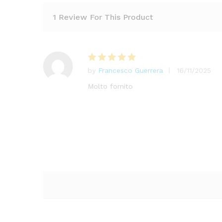
1 Review For This Product
by
Francesco Guerrera
16/11/2025
Valutato
5
su 5
Molto fornito