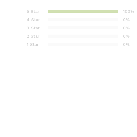
Valutato
1
5.00
su
5 Star
100%
5 su
4 Star
0%
base di
3 Star
0%
recension
2 Star
0%
i
1 Star
0%