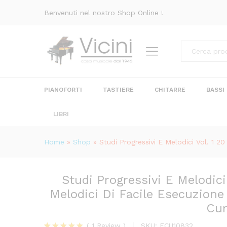
Jeanjean Ed. Edizioni Curci
Benvenuti nel nostro Shop Online !
Recensioni (1)
Categorie
PIANOFORTI
TASTIERE
CHITARRE
BASSI
LIBRI
Home
»
Shop
»
Studi Progressivi E Melodici Vol. 1 20
Studi Progressivi E Melodici
Melodici Di Facile Esecuzione
Cur
(
1
Review
)
SKU:
ECU10832