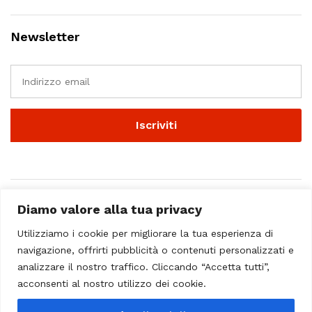
Newsletter
Diamo valore alla tua privacy
Utilizziamo i cookie per migliorare la tua esperienza di
navigazione, offrirti pubblicità o contenuti personalizzati e
analizzare il nostro traffico. Cliccando “Accetta tutti”,
© 2023 - Casa Musicale Vicini. All Rights Reserved
acconsenti al nostro utilizzo dei cookie.
Seleziona almeno 2 prodotti