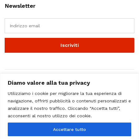
Newsletter
Diamo valore alla tua privacy
Utilizziamo i cookie per migliorare la tua esperienza di
navigazione, offrirti pubblicità o contenuti personalizzati e
analizzare il nostro traffico. Cliccando “Accetta tutti”,
© 2023 - Casa Musicale Vicini. All Rights Reserved
acconsenti al nostro utilizzo dei cookie.
Seleziona almeno 2 prodotti
Accettare tutto
da confrontare