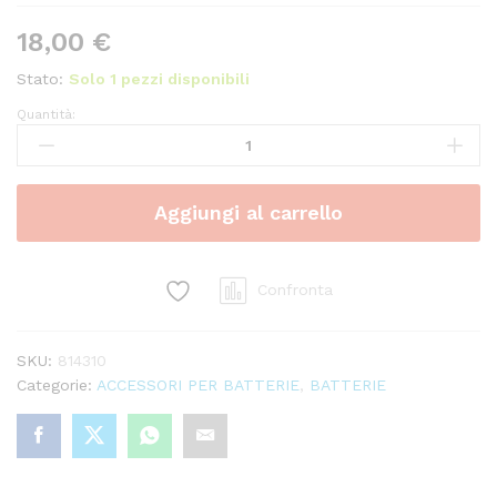
18,00
€
Stato:
Solo 1 pezzi disponibili
Quantità:
Sordine
GEWA
set
ad
Aggiungi al carrello
anello
quantity
Confronta
SKU:
814310
Categorie:
ACCESSORI PER BATTERIE
,
BATTERIE