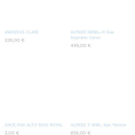
AMADEUS CL418
ALYSEE S818L-III Sax
Soprano Curvo
239,00
€
499,00
€
ANCE SAX ALTO RICO ROYAL
ALYSEE T-818L Sax Tenore
3,00
€
659,00
€