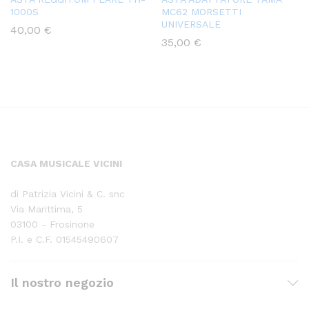
1000S
MC62 MORSETTI
UNIVERSALE
40,00
€
35,00
€
CASA MUSICALE VICINI
di Patrizia Vicini & C. snc
Via Marittima, 5
03100 - Frosinone
P.I. e C.F. 01545490607
Il nostro negozio