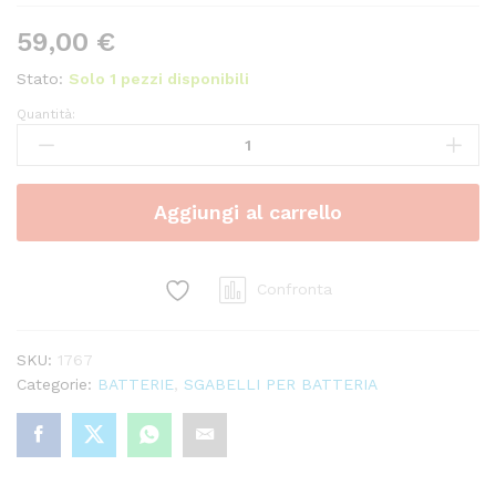
59,00
€
Stato:
Solo 1 pezzi disponibili
Quantità:
Sgabello
TAMBURO
DT200
quantity
Aggiungi al carrello
Confronta
SKU:
1767
Categorie:
BATTERIE
,
SGABELLI PER BATTERIA