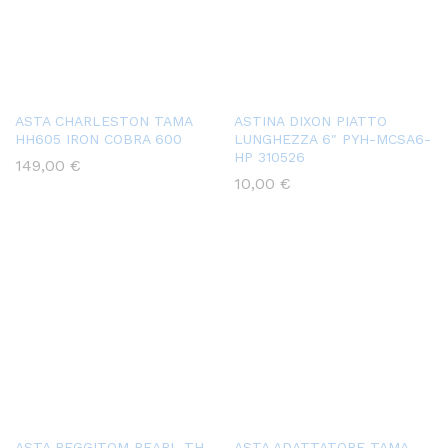
ASTA CHARLESTON TAMA
ASTINA DIXON PIATTO
HH605 IRON COBRA 600
LUNGHEZZA 6″ PYH-MCSA6-
HP 310526
149,00
€
10,00
€
ASTA REGGITOM PEARL TH-
ASTA ADATTATORE TAMA