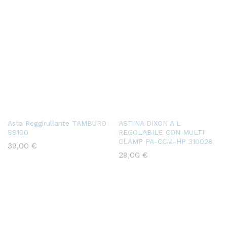
Asta Reggirullante TAMBURO
ASTINA DIXON A L
SS100
REGOLABILE CON MULTI
CLAMP PA-CCM-HP 310028
39,00
€
29,00
€