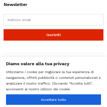
Newsletter
Diamo valore alla tua privacy
Utilizziamo i cookie per migliorare la tua esperienza di
navigazione, offrirti pubblicità o contenuti personalizzati e
analizzare il nostro traffico. Cliccando “Accetta tutti”,
© 2023 - Casa Musicale Vicini. All Rights Reserved
acconsenti al nostro utilizzo dei cookie.
Seleziona almeno 2 prodotti
Accettare tutto
da confrontare