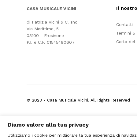
Il nostr
CASA MUSICALE VICINI
di Patrizia Vicini & C. snc
Contatti
Via Marittima, 5
Termini &
03100 - Frosinone
Carta del
P.I. e C.F. 01545490607
© 2023 - Casa Musicale Vicini. All Rights Reserved
Seleziona almeno 2 prodotti
Diamo valore alla tua privacy
da confrontare
Utilizziamo i cookie per migliorare la tua esperienza di navigaz