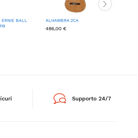
e ERNIE BALL
ALHAMBRA 2CA
BORSA G
119
PS22210
486,00
€
icuri
Supporto 24/7