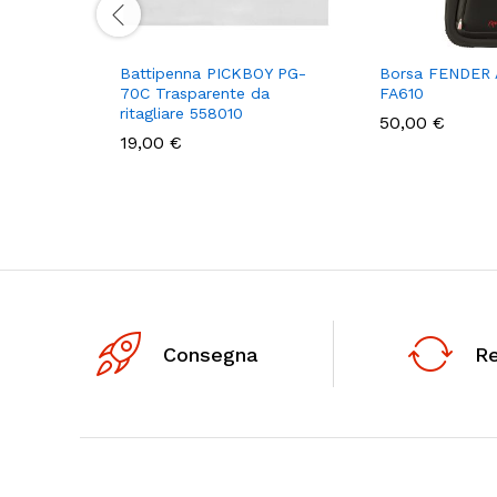
Battipenna PICKBOY PG-
Borsa FENDER 
70C Trasparente da
FA610
ritagliare 558010
50,00
€
19,00
€
Consegna
R