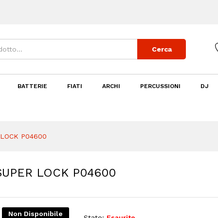
 SUPER LOCK P04600
Cerca
BATTERIE
FIATI
ARCHI
PERCUSSIONI
DJ
 LOCK P04600
SUPER LOCK P04600
Non Disponibile
Stato:
Esaurito