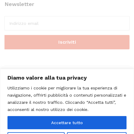
Newsletter
Diamo valore alla tua privacy
Utilizziamo i cookie per migliorare la tua esperienza di
navigazione, offrirti pubblicità o contenuti personalizzati e
analizzare il nostro traffico. Cliccando “Accetta tutti”,
© 2023 - Casa Musicale Vicini. All Rights Reserved
acconsenti al nostro utilizzo dei cookie.
Seleziona almeno 2 prodotti
Accettare tutto
da confrontare