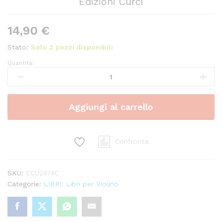
Edizioni Curci
14,90
€
Stato:
Solo 2 pezzi disponibili
Quantità:
Scale
E
Arpeggi
Vol.
Aggiungi al carrello
3
-
L.
Schininà
Confronta
Ed.
Edizioni
SKU:
ECU2474C
Curci
Categorie:
LIBRI
,
Libri per Violino
quantity