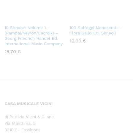
10 Sonatas Volume 1 –
100 Solfeggi Manoscritti –
(Rampal/Veyron/Lacroix) –
Flora Gallo Ed. Simeoli
Georg Friedrich Händel Ed.
12,00
€
International Music Company
18,70
€
CASA MUSICALE VICINI
di Patrizia Vicini & C. snc
Via Marittima, 5
03100 - Frosinone