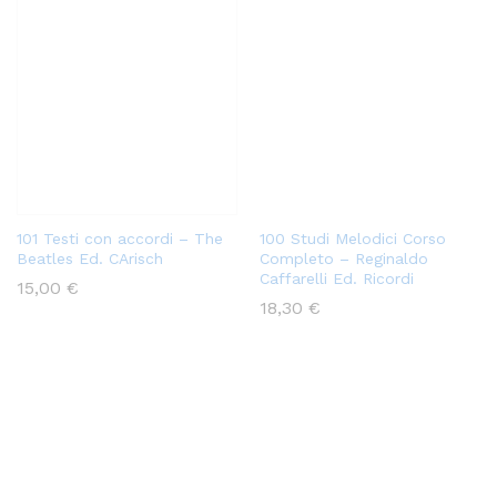
101 Testi con accordi – The
100 Studi Melodici Corso
Beatles Ed. CArisch
Completo – Reginaldo
Caffarelli Ed. Ricordi
15,00
€
18,30
€