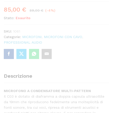
85,00
€
89,00
€
(-4%)
Stato:
Esaurito
SKU:
1061
Categorie:
MICROFONI
,
MICROFONI CON CAVO
,
PROFESSIONAL AUDIO
Descrizione
MICROFONO A CONDENSATORE MULTI-PATTERN
Il C03 è dotato di diaframma a doppia capsula ultrasottile
da 19mm che riproducono fedelmente una molteplicità di
fonti sonore, tra cui voci, ripresa di strumenti acustici e
overhead piatti per citarne alcune. E per espandere le