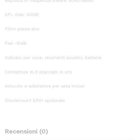
Risposta in frequenza lineare: 40Hz-18kHz
SPL max: 142dB
Filtro passa alte
Pad -10dB
Indicato per voce, strumenti acustici, batteria
Connettore XLR placcato in oro
Astuccio e adattatore per asta inclusi
Shockmount SP01 opzionale
Recensioni (0)