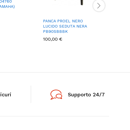
304760
YAMAHA)
PANCA PROEL NERO
COPRITA
LUCIDO SEDUTA NERA
per pianof
PB90SBBBK
Rosso
100,00
€
10,00
€
icuri
Supporto 24/7