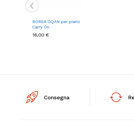
BORSA OQAN per piano
Carry On
16,00
€
Consegna
R