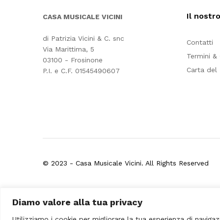
Il nostr
CASA MUSICALE VICINI
di Patrizia Vicini & C. snc
Contatti
Via Marittima, 5
Termini &
03100 - Frosinone
Carta del
P.I. e C.F. 01545490607
© 2023 - Casa Musicale Vicini. All Rights Reserved
Seleziona almeno 2 prodotti
Diamo valore alla tua privacy
da confrontare
Utilizziamo i cookie per migliorare la tua esperienza di navigaz