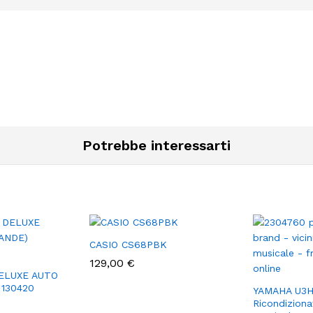
Potrebbe interessarti
CASIO CS68PBK
129,00
€
ELUXE AUTO
 130420
YAMAHA U3
Ricondizion