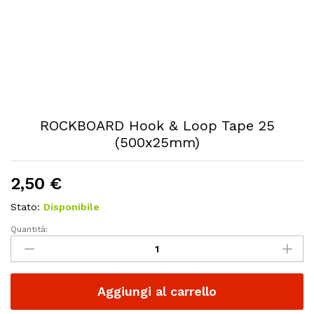
ROCKBOARD Hook & Loop Tape 25
(500x25mm)
2,50
€
Stato:
Disponibile
Quantità:
ROCKBOARD
Hook
&
Loop
Aggiungi al carrello
Tape
25