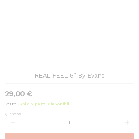
REAL FEEL 6″ By Evans
29,00
€
Stato:
Solo 2 pezzi disponibili
Quantità:
REAL
FEEL
6"
By