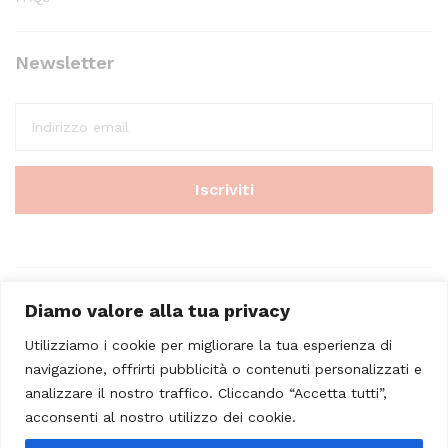
Newsletter
Diamo valore alla tua privacy
Utilizziamo i cookie per migliorare la tua esperienza di
navigazione, offrirti pubblicità o contenuti personalizzati e
analizzare il nostro traffico. Cliccando “Accetta tutti”,
© 2023 - Casa Musicale Vicini. All Rights Reserved
acconsenti al nostro utilizzo dei cookie.
Seleziona almeno 2 prodotti