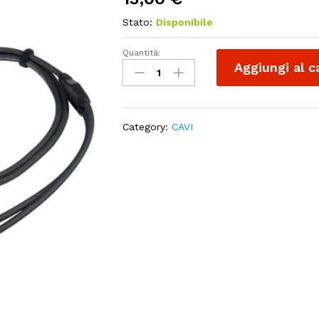
Stato:
Disponibile
Quantità:
PROEL
Aggiungi al c
CHLP210LU15
-
Cavo
Jack
Category:
CAVI
Stereo
-
2
Jack
Mono
1,5
mt
quantity