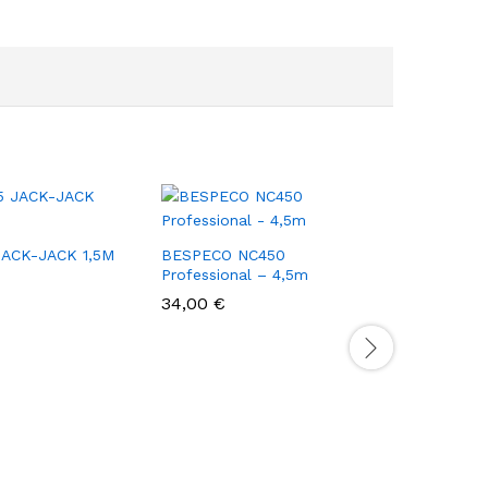
JACK-JACK 1,5M
BESPECO NC450
Professional – 4,5m
34,00
€
BESPECO 
3m
13,00
€