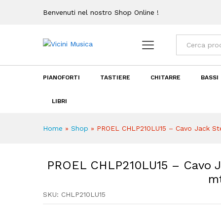
Benvenuti nel nostro Shop Online !
PROEL CHLP210LU15 - Cavo J
Categorie
Descrizione
Recensioni (0)
PIANOFORTI
TASTIERE
CHITARRE
BASSI
LIBRI
Home
»
Shop
»
PROEL CHLP210LU15 – Cavo Jack Ste
PROEL CHLP210LU15 – Cavo Ja
m
SKU:
CHLP210LU15