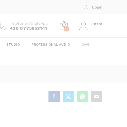
5,00
€
Aggiungi al carrello
Login
Telefono/WhatsApp
Entra
+39 0775853141
0
STUDIO
PROFESSIONAL AUDIO
CAVI