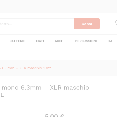
k mono 6.3mm - XLR maschio 1 mt.
Cerca
BATTERIE
FIATI
ARCHI
PERCUSSIONI
DJ
 6.3mm – XLR maschio 1 mt.
 mono 6.3mm – XLR maschio
t.
5,00
€