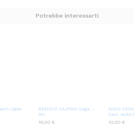
Potrebbe interessarti
atch Cable
BESPECO EAJP500 Eagle –
AUDIO DESI
5m
Cavo Jack3,
18,00
€
10,00
€