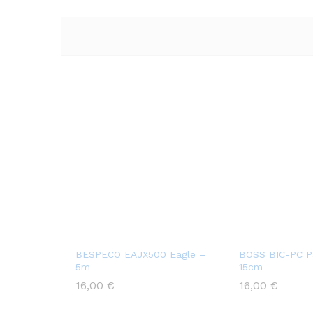
BESPECO EAJX500 Eagle –
BOSS BIC-PC P
5m
15cm
16,00
€
16,00
€