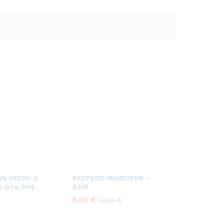
GN VX200-3
BESPECO IRO450PBK –
5-2rca 3mt
4,5M
8,00
€
11,80
€