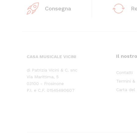
Consegna
R
Il nostr
CASA MUSICALE VICINI
di Patrizia Vicini & C. snc
Contatti
Via Marittima, 5
Termini &
03100 - Frosinone
Carta del
P.I. e C.F. 01545490607