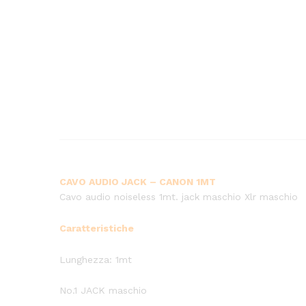
CAVO AUDIO JACK – CANON 1MT
Cavo audio noiseless 1mt. jack maschio Xlr maschio
Caratteristiche
Lunghezza: 1mt
No.1 JACK maschio