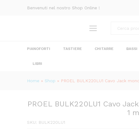
PROEL BULK220LU1 Cavo Jac
Benvenuti nel nostro Shop Online !
Descrizione
Recensioni (0)
Categorie
PIANOFORTI
TASTIERE
CHITARRE
BASSI
LIBRI
Home
»
Shop
»
PROEL BULK220LU1 Cavo Jack mono
PROEL BULK220LU1 Cavo Jack
1 m
SKU:
BULK220LU1