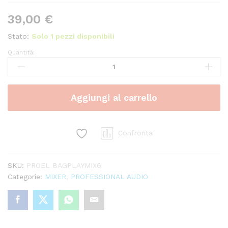
39,00
€
Stato:
Solo 1 pezzi disponibili
Quantità:
PROEL
BAGPLAYMIX6
quantity
Aggiungi al carrello
Confronta
SKU:
PROEL BAGPLAYMIX6
Categorie:
MIXER
,
PROFESSIONAL AUDIO