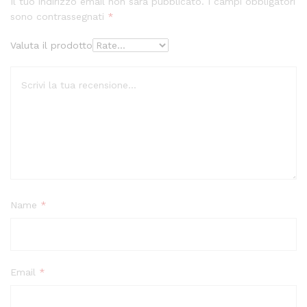
Il tuo indirizzo email non sarà pubblicato.
I campi obbligatori
sono contrassegnati
*
Valuta il prodotto
Name
*
Email
*