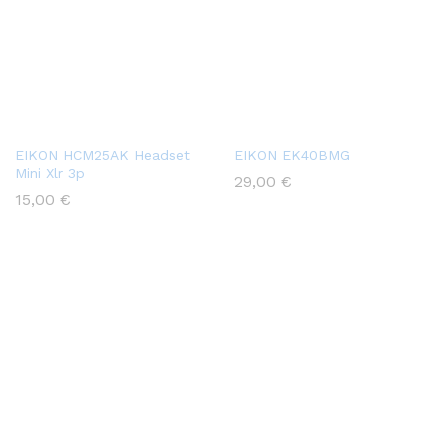
EIKON HCM25AK Headset
EIKON EK40BMG
Mini Xlr 3p
29,00
€
15,00
€