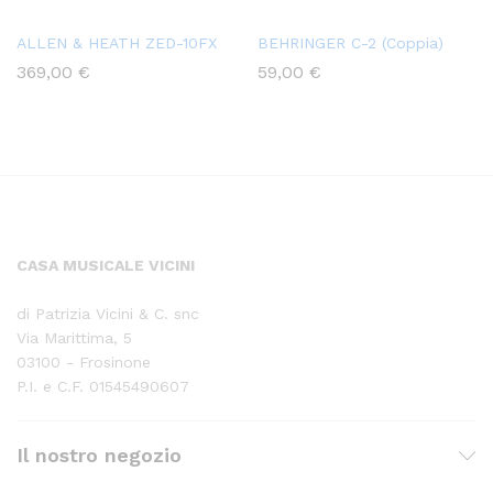
ALLEN & HEATH ZED-10FX
BEHRINGER C-2 (Coppia)
369,00
€
59,00
€
CASA MUSICALE VICINI
di Patrizia Vicini & C. snc
Via Marittima, 5
03100 - Frosinone
P.I. e C.F. 01545490607
Il nostro negozio