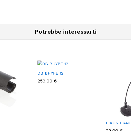
Potrebbe interessarti
DB BHYPE 12
259,00
€
EIKON EK4
29,00
€