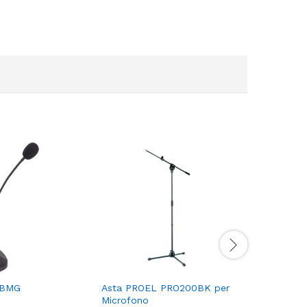
0BMG
Asta PROEL PRO200BK per
DB MOVI
Microfono
(ARCHET