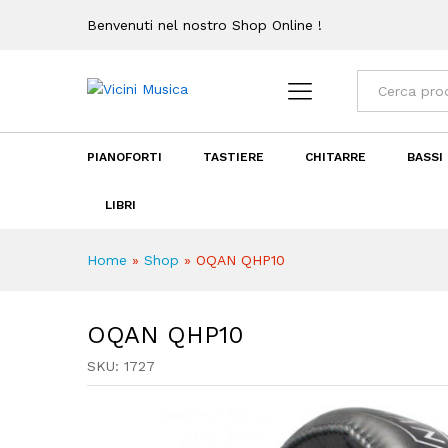
Descrizione
Recensioni (0)
Benvenuti nel nostro Shop Online !
Categorie
PIANOFORTI
TASTIERE
CHITARRE
BASSI
LIBRI
Home
»
Shop
»
OQAN QHP10
OQAN QHP10
SKU:
1727