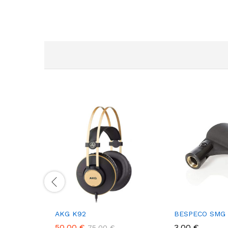
AKG K92
BESPECO SMG
50,00
€
3,00
€
75,00
€