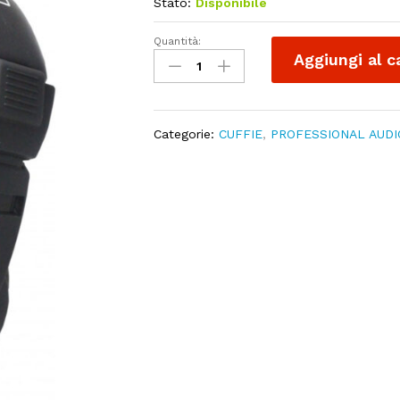
Stato:
Disponibile
Quantità:
OQAN
Aggiungi al c
QHP10
quantity
Categorie:
CUFFIE
,
PROFESSIONAL AUDI