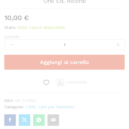
Orsi Ed. Ricordi
10,00
€
Stato:
Solo 1 pezzi disponibili
Quantità:
Metodo
popolare
(per
clarinetto
Aggiungi al carrello
basso)
-
Orsi
Ed.
Confronta
Ricordi
quantity
SKU:
NR 127994
Categorie:
LIBRI
,
Libri per Clarinetto