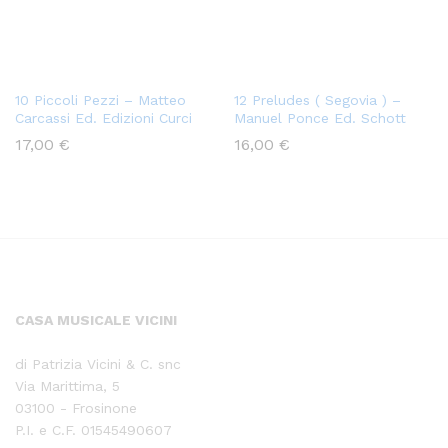
10 Piccoli Pezzi – Matteo
12 Preludes ( Segovia ) –
Carcassi Ed. Edizioni Curci
Manuel Ponce Ed. Schott
17,00
€
16,00
€
CASA MUSICALE VICINI
di Patrizia Vicini & C. snc
Via Marittima, 5
03100 - Frosinone
P.I. e C.F. 01545490607