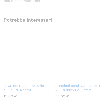
Non ci sono recensioni
Potrebbe interessarti
12 Grandi Studi – Antonio
11 Preludi corali Op. 122 parte
d’Elia Ed. Ricordi
2 – Brahms Ed. Peters
15,00
€
22,00
€