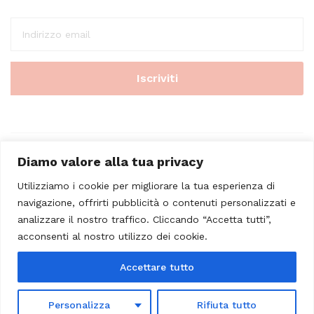
Diamo valore alla tua privacy
Utilizziamo i cookie per migliorare la tua esperienza di
navigazione, offrirti pubblicità o contenuti personalizzati e
analizzare il nostro traffico. Cliccando “Accetta tutti”,
© 2023 - Casa Musicale Vicini. All Rights Reserved
acconsenti al nostro utilizzo dei cookie.
Seleziona almeno 2 prodotti
Accettare tutto
da confrontare
Personalizza
Rifiuta tutto