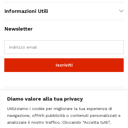
Informazioni Utili
Newsletter
Diamo valore alla tua privacy
Utilizziamo i cookie per migliorare la tua esperienza di
navigazione, offrirti pubblicità o contenuti personalizzati e
analizzare il nostro traffico. Cliccando “Accetta tutti”,
© 2023 - Casa Musicale Vicini. All Rights Reserved