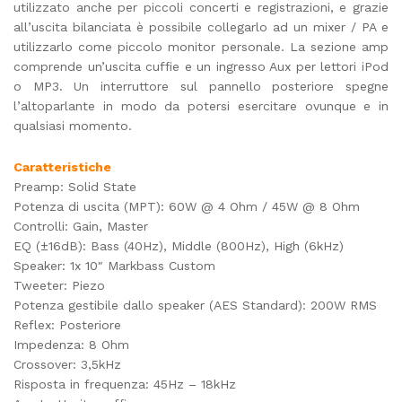
utilizzato anche per piccoli concerti e registrazioni, e grazie
all’uscita bilanciata è possibile collegarlo ad un mixer / PA e
utilizzarlo come piccolo monitor personale. La sezione amp
comprende un’uscita cuffie e un ingresso Aux per lettori iPod
o MP3. Un interruttore sul pannello posteriore spegne
l’altoparlante in modo da potersi esercitare ovunque e in
qualsiasi momento.
Caratteristiche
Preamp: Solid State
Potenza di uscita (MPT): 60W @ 4 Ohm / 45W @ 8 Ohm
Controlli: Gain, Master
EQ (±16dB): Bass (40Hz), Middle (800Hz), High (6kHz)
Speaker: 1x 10″ Markbass Custom
Tweeter: Piezo
Potenza gestibile dallo speaker (AES Standard): 200W RMS
Reflex: Posteriore
Impedenza: 8 Ohm
Crossover: 3,5kHz
Risposta in frequenza: 45Hz – 18kHz