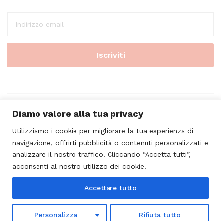
Diamo valore alla tua privacy
Utilizziamo i cookie per migliorare la tua esperienza di
navigazione, offrirti pubblicità o contenuti personalizzati e
analizzare il nostro traffico. Cliccando “Accetta tutti”,
© 2023 - Casa Musicale Vicini. All Rights Reserved
acconsenti al nostro utilizzo dei cookie.
Seleziona almeno 2 prodotti
Accettare tutto
da confrontare
Personalizza
Rifiuta tutto