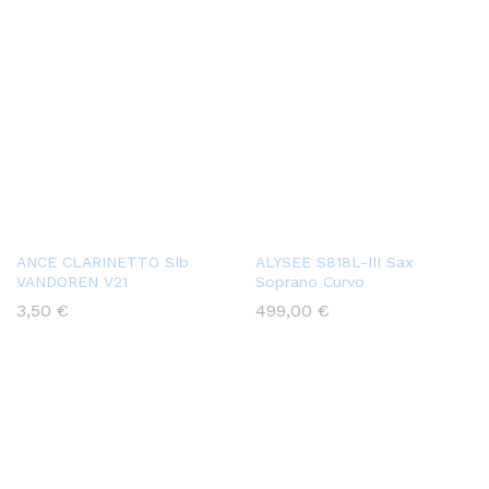
ANCE CLARINETTO SIb
ALYSEE S818L-III Sax
VANDOREN V21
Soprano Curvo
3,50
€
499,00
€