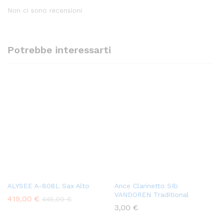
Non ci sono recensioni
Potrebbe interessarti
ALYSEE A-808L Sax Alto
Ance Clarinetto SIb
VANDOREN Traditional
419,00
€
445,00
€
3,00
€