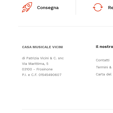
Consegna
R
Il nostr
CASA MUSICALE VICINI
di Patrizia Vicini & C. snc
Contatti
Via Marittima, 5
Termini &
03100 - Frosinone
Carta del
P.I. e C.F. 01545490607