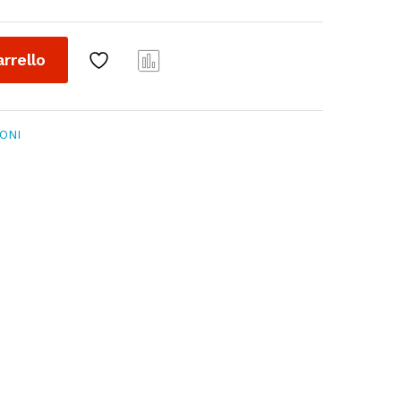
arrello
Conf
ront
a
ONI