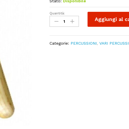
Stato:
Disponibile
Quantità:
Legnetti
Aggiungi al c
LF
G7
Claves
quantity
Categorie:
PERCUSSIONI
,
VARI PERCUSSI