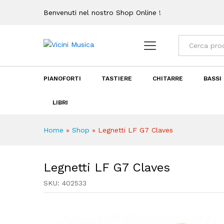
Legnetti LF G7 Claves
Benvenuti nel nostro Shop Online !
Descrizione
Recensioni (0)
Categorie
PIANOFORTI
TASTIERE
CHITARRE
BASSI
LIBRI
Home
»
Shop
»
Legnetti LF G7 Claves
Legnetti LF G7 Claves
SKU:
402533