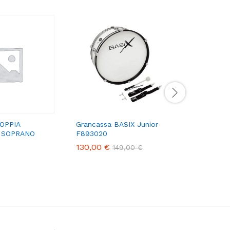
OPPIA
Grancassa BASIX Junior
ARIA CM2
 SOPRANO
F893020
130,00
€
149,00
€