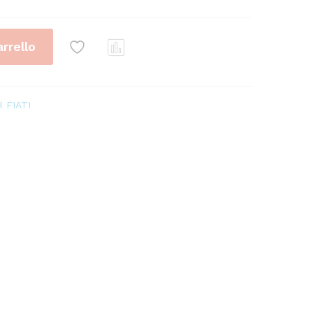
arrello
Conf
ront
a
 FIATI