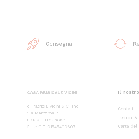
Consegna
R
Il nostr
CASA MUSICALE VICINI
di Patrizia Vicini & C. snc
Contatti
Via Marittima, 5
Termini &
03100 - Frosinone
Carta del
P.I. e C.F. 01545490607