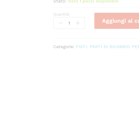
Stato:
Solo 1 pezzi disponibili
Quantità:
Legatura
Aggiungi al c
VANDOREN
Clarinetto
Optimum
LC01P
Categorie:
FIATI
,
PARTI DI RICAMBIO PER
quantity