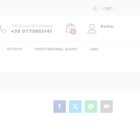
95,00
€
Aggiungi al carrello
Login
105,00
€
Telefono/WhatsApp
Entra
+39 0775853141
0
STUDIO
PROFESSIONAL AUDIO
CAVI