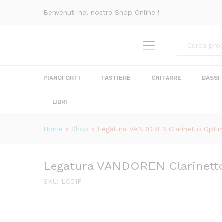
Legatura VANDOREN Clarine
Benvenuti nel nostro Shop Online !
Descrizione
Recensioni (0)
Categorie
PIANOFORTI
TASTIERE
CHITARRE
BASSI
LIBRI
Home
»
Shop
»
Legatura VANDOREN Clarinetto Opt
Legatura VANDOREN Clarinet
SKU:
LC01P