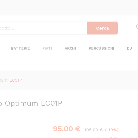
tto Optimum LC01P
Cerca
BATTERIE
FIATI
ARCHI
PERCUSSIONI
DJ
imum LC01P
to Optimum LC01P
95,00
€
Risparmi
10,00
€
105,00
€
(-10%)