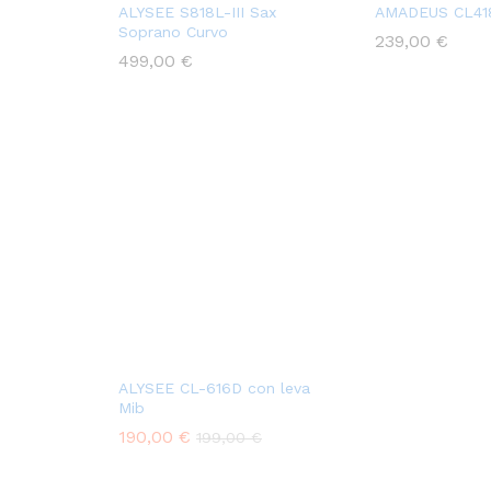
ALYSEE S818L-III Sax
AMADEUS CL41
Soprano Curvo
239,00
€
499,00
€
ALYSEE CL-616D con leva
Mib
190,00
€
199,00
€