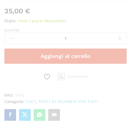
35,00
€
Stato:
Solo 1 pezzi disponibili
Quantità:
Legatura
BG
Sax
Alto
Aggiungi al carrello
L12
Standard
quantity
Confronta
SKU:
2452
Categorie:
FIATI
,
PARTI DI RICAMBIO PER FIATI