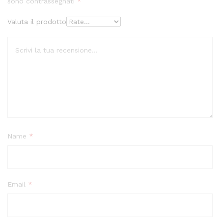
sono contrassegnati
*
Valuta il prodotto
Name
*
Email
*