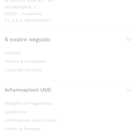
di Patrizia Vicini & C. snc
Via Marittima, 5
03100 - Frosinone
P.I. e C.F. 01545490607
Il nostro negozio
Contatti
Termini & Condizioni
Carta del Docente
Informazioni Utili
Modalità di Pagamento
Spedizione
Informazioni sulla Privacy
Diritto di Recesso