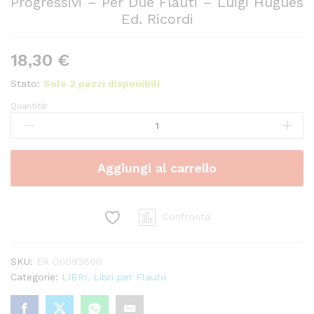
Progressivi – Per Due Flauti – Luigi Hugues
Ed. Ricordi
18,30
€
Stato:
Solo 2 pezzi disponibili
Quantità:
La
Scuola
Del
Flauto
Aggiungi al carrello
Op.
51
-
IV
Confronta
Grado
E
SKU:
ER 00093800
Progressivi
Categorie:
LIBRI
,
Libri per Flauto
-
Per
Due