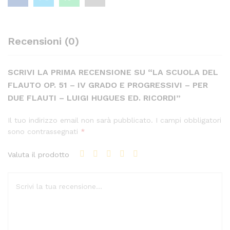
Flauti
-
Luigi
Recensioni (0)
Hugues
Ed.
Ricordi
SCRIVI LA PRIMA RECENSIONE SU “LA SCUOLA DEL
quantity
FLAUTO OP. 51 – IV GRADO E PROGRESSIVI – PER
DUE FLAUTI – LUIGI HUGUES ED. RICORDI”
Il tuo indirizzo email non sarà pubblicato.
I campi obbligatori
sono contrassegnati
*
Valuta il prodotto